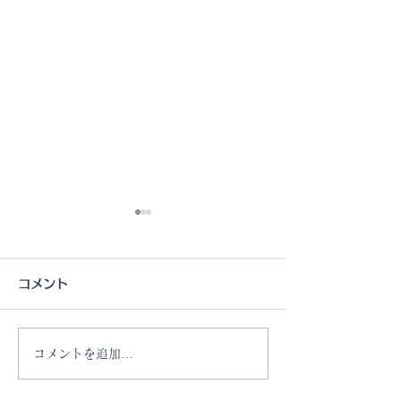
コメント
コメントを追加…
POP UP EVENTのお知
POP UP EV
らせ @アトレ恵比寿5F
らせ @湘南T-SI