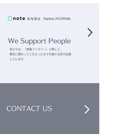
"有隣堂 アトレ恵比寿店"
館1F"蔦屋書店 
Nankai JOURNAL
南海通信
SITE"
We Support People
私たちは、「南海ファミリー」と称して、
弊社に関わってくださった方々を様々な形で応援
しています。
CONTACT US