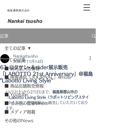
南海通商株式会社
記事
全ての記事
Nankaitsusho
全ての記事
2022年11月14日
63-ロクサン-＆räder展示販売
■ 新商品入荷情報
「LABOTTO 21st Anniversary」@福島
■ 南海通信「JOURNAL」@note
"Labotto Living Style”
■ 商品店舗販売情報
11/12(土)から27(日)まで、
福島県郡山市の
■ Youtube
「Labotto Living Style（ラボットリビングスタイ
ル）」
にて、商品を展示・販売していただいており
■ その他の記事@note
ます。
■ メディア掲載
その他のNews