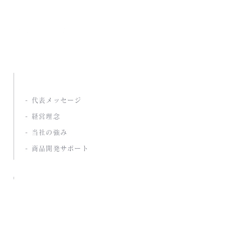
南海通商株式会社
ABOUT US
- 代表メッセージ
- 経営理念
- 当社の強み
- 商品開発サポート
COMPANY
- 会社概要
- 沿革