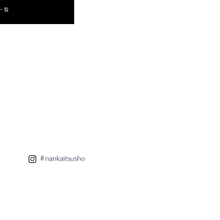
 一覧
＃nankaitsusho