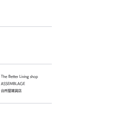
→
The Better Living shop
→
ASSEMBLAGE
→
台所屋雑貨店