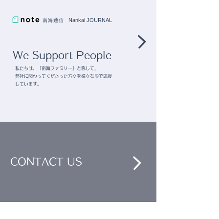
をつくるフラワ
Nankai JOURNAL
南海通信
提案-
We Support People
私たちは、「南海ファミリー」と称して、
弊社に関わってくださった方々を様々な形で応援
しています。
CONTACT US