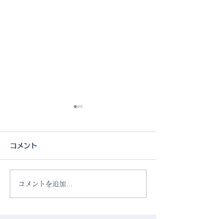
コメント
コメントを追加…
「YouTube」配信動画公
rader Flower 
開
Styling Propo