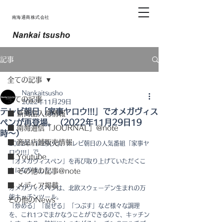
南海通商株式会社
記事
全ての記事
Nankaitsusho
全ての記事
2022年11月29日
テレビ朝日「家事ヤロウ!!!」でオメガヴィス
■ 新商品入荷情報
ペンが再登場。（2022年11月29日19
■ 南海通信「JOURNAL」@note
時〜）
■ 商品店舗販売情報
2022年11/29(火)、テレビ朝日の人気番組「家事ヤ
ロウ!!!」で、
■ Youtube
「オメガヴィスペン」を再び取り上げていただくこ
とになりました。
■ その他の記事@note
■ メディア掲載
オメガヴィスペンは、北欧スウェーデン生まれの万
能キッチンツール。
その他のNews
「炒める」「混ぜる」「つぶす」など様々な調理
を、これ1つでまかなうことができるので、キッチン