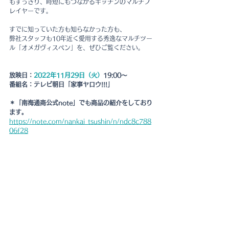
もすっきり、時短にもつながるキッチンのマルチプ
レイヤーです。
すでに知っていた方も知らなかった方も、
弊社スタッフも10年近く愛用する秀逸なマルチツー
ル「オメガヴィスペン」を、ぜひご覧ください。
放映日：
2022年11月29日（火）
19:00～
番組名：テレビ朝日「家事ヤロウ!!!」　
＊「南海通商公式note」でも商品の紹介をしており
ます。
https://note.com/nankai_tsushin/n/ndc8c788
06f28