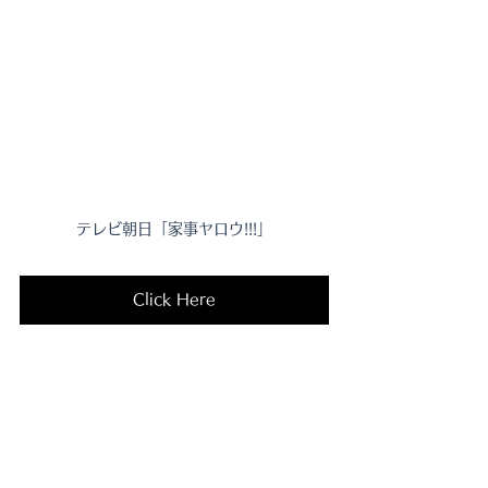
テレビ朝日「家事ヤロウ!!!」
Click Here