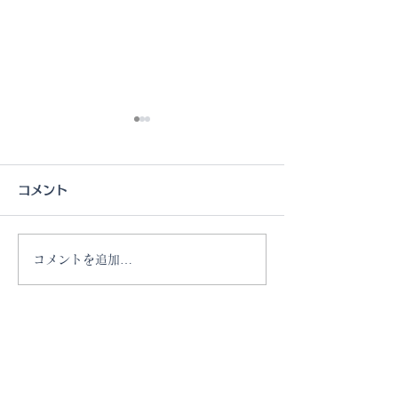
コメント
コメントを追加…
「YouTube」配信動画公
「YouTube
開
開