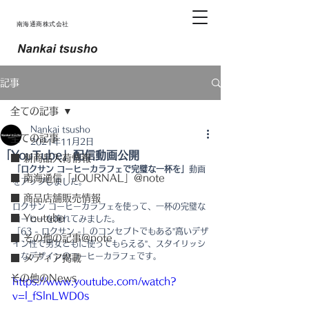
南海通商株式会社
記事
全ての記事
Nankai tsusho
全ての記事
2021年11月2日
「YouTube」配信動画公開
■ 新商品入荷情報
「ロクサン コーヒーカラフェで完璧な一杯を」
動画
■ 南海通信「JOURNAL」@note
をアップしました。
■ 商品店舗販売情報
ロクサン コーヒーカラフェを使って、一杯の完璧な
■ Youtube
コーヒーを淹れてみました。
「63 - ロクサン -」のコンセプトでもある”高いデザ
■ その他の記事@note
イン性で男女ともに使ってもらえる”、スタイリッシ
ュなデザインのコーヒーカラフェです。
■ メディア掲載
その他のNews
https://www.youtube.com/watch?
v=l_fSlnLWD0s