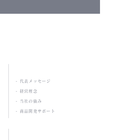
南海通商株式会社
ABOUT US
- 代表メッセージ
- 経営理念
- 当社の強み
- 商品開発サポート
COMPANY