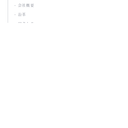
- 会社概要
- 沿革
- アクセス
PRODUCTS
- 取扱ブランド
- 直営店
- 自社開発ブランド
- Online Store 一覧
CATALOGUE
EXHIBITION