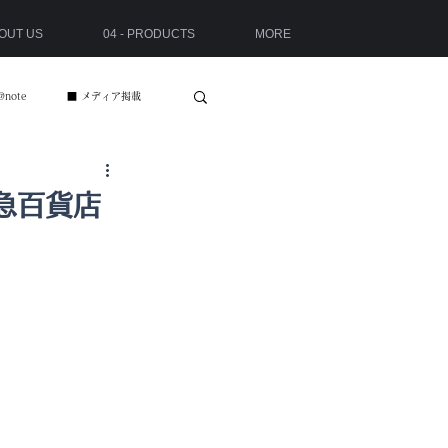
BOUT US
04 - PRODUCTS
MORE
note
■ メディア掲載
東急百貨店