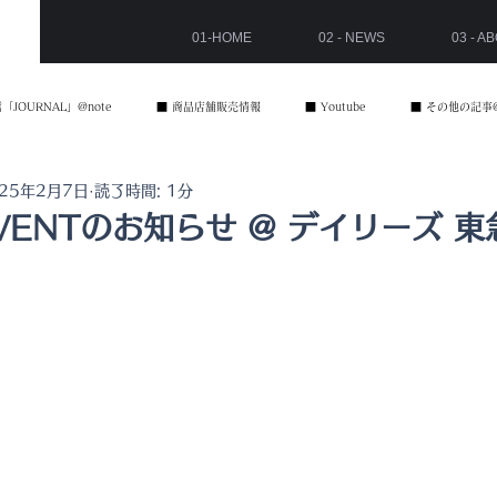
01-HOME
02 - NEWS
03 - A
「JOURNAL」@note
■ 商品店舗販売情報
■ Youtube
■ その他の記事@
025年2月7日
読了時間: 1分
EVENTのお知らせ @ デイリーズ 