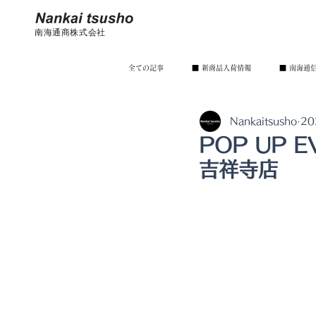
南海通商株式会社
全ての記事
■ 新商品入荷情報
■ 南海通信
Nankaitsusho
2
その他のNews
POP UP 
吉祥寺店