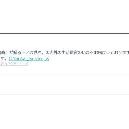
通商」が贈るモノの世界。国内外の生活雑貨のいまをお届けしておりま
ます。
@Nankai_tsusho | X
生活
吉祥寺
デイリーズ