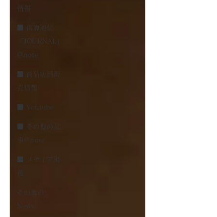
情報
■ 南海通信
「JOURNAL」
@note
■ 商品店舗販
売情報
■ Youtube
■ その他の記
事@note
■ メディア掲
載
その他の
News