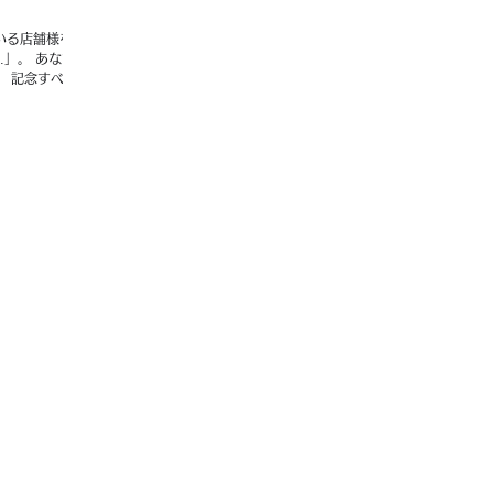
いる店舗様を、
…」。 あなたの
 記念すべき
お店「La
す。 ぜひご覧