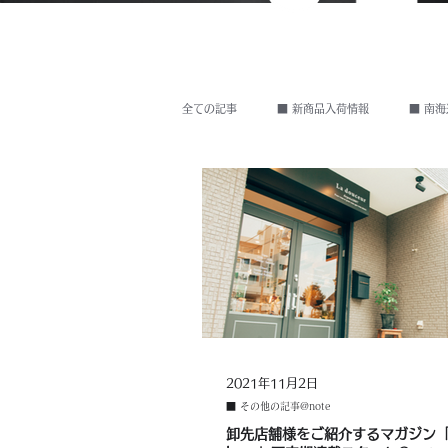
全ての記事
■ 新商品入荷情報
■ 南海
その他のNews
2021年11月2日
■ その他の記事@note
卸先店舗様をご紹介するマガジン「S