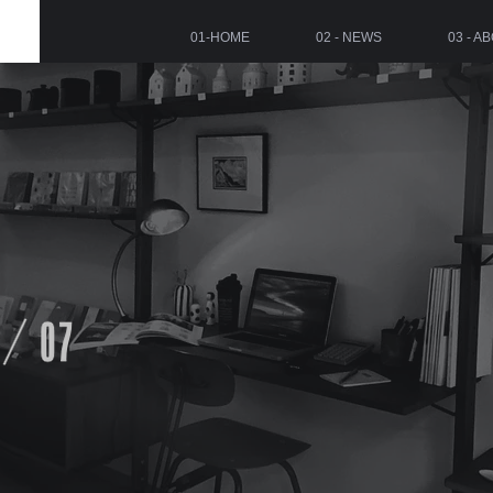
01-HOME
02 - NEWS
03 - A