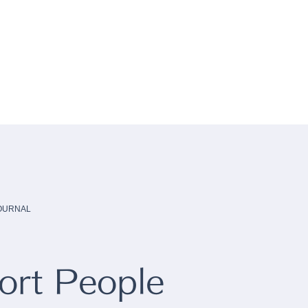
JOURNAL
rt People