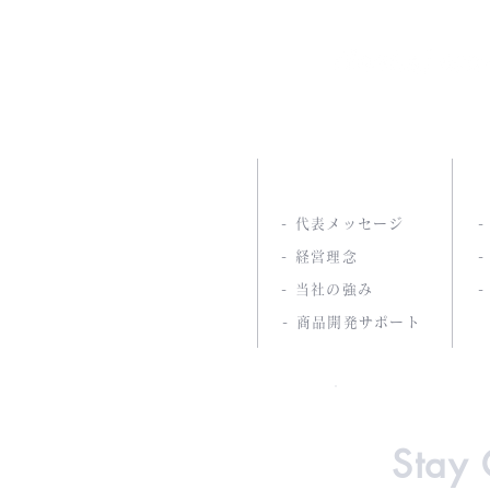
南海通商株式会社
ABOUT US
- 代表メッセージ
- 経営理念
-
- 当社の強み
- 商品開発サポート
Stay