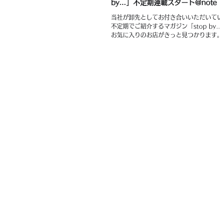
by…」不定期連載スタート@note
当社が卸先としてお付き合いいただいて
不定期でご紹介するマガジン「stop by
お気に入りのお店がきっと見つかります。
第１回は、神奈川県藤沢市にあるステキな
douceur」ラ・ドゥスール様のご紹介で
ください。...