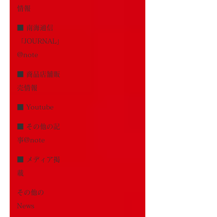
情報
■ 南海通信
「JOURNAL」
@note
■ 商品店舗販
売情報
■ Youtube
■ その他の記
事@note
■ メディア掲
載
その他の
News