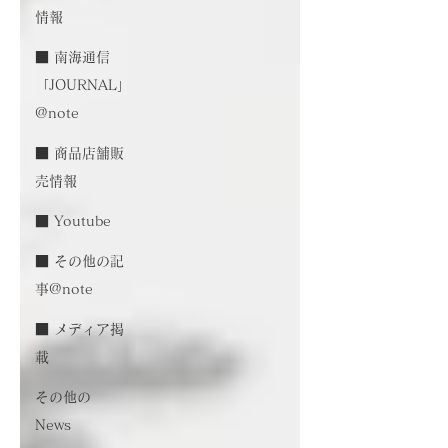
情報
■ 南海通信
「JOURNAL」
@note
■ 商品店舗販
売情報
■ Youtube
■ その他の記
事@note
■ メディア掲
載
その他の
News