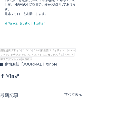
Twitterでは創業55年の「南海通商」が贈るモノの
世界。国内外の生活雑貨のいまをお届けしておりま
す。
是非フォローをお願いします。
@Nankai_tsusho | Twitter
南海通商
デザイン
エプロン
ノルパ
新生活
スタイリッシュ
Norpa
ファッショナブル
美しいシルエット
ユニセックス
自由
アパレル
機能性
オシャレ着
春の新色
■ 南海通信「JOURNAL」@note
すべて表示
最新記事