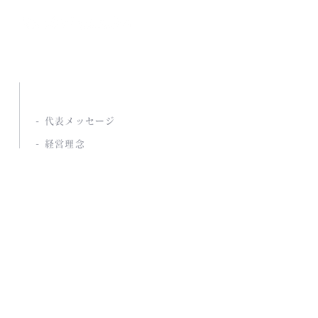
南海通商株式会社
ABOUT US
- 代表メッセージ
- 経営理念
- 当社の強み
- 商品開発サポート
COMPANY
- 会社概要
- 沿革
- アクセス