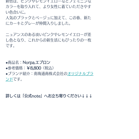
新色は、ピンクやレモンイエローなどフェミニンな
カラーを取り入れて、より女性に着ていただきやす
い色合いに。
人気のブラックとベージュに加えて、この春、新た
にカーキとグレーが仲間入りしました。
ニュアンスのある淡いピンクやレモンイエローが差
し色となり、これからの新生活にもぴったりの一枚
です。
●商品名：
Norpa.エプロン
●参考価格：
￥8,800
（税込）
●ブランド紹介：南海通商株式会社の
オリジナルブラ
ンド
です。
詳しくは「公式note」へお立ち寄りください↓↓↓