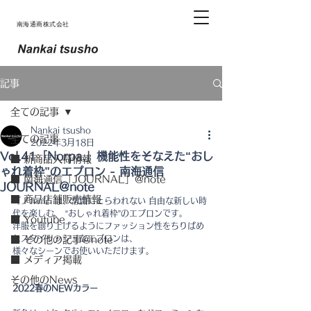
南海通商株式会社
記事
全ての記事
Nankai tsusho
全ての記事
2022年3月18日
Vol.41「Norpa.」機能性をそなえた“おし
■ 新商品入荷情報
ゃれ着枠”のエプロン - 南海通信
■ 南海通信「JOURNAL」@note
JOURNAL@note
■ 商品店舗販売情報
『ノルパ』は、常識にとらわれない 自由な新しい時
代を楽しむ、 “おしゃれ着枠”のエプロンです。
■ Youtube
洋服を創り上げるようにファッション性をちりばめ
たスタイリッシュなエプロンは、
■ その他の記事@note
様々なシーンでお使いいただけます。
■ メディア掲載
その他のNews
2022春のNEWカラー